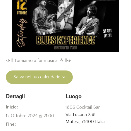
📣‼️ Torniamo a far musica 🎶 ‼️📣
Salva nel tuo calendario
Dettagli
Luogo
Inizio:
1806 Cocktail Bar
Via Lucana 238
12 Ottobre 2024 @ 21:00
Matera
,
75100
Italia
Fine: