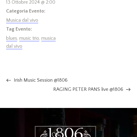
13 Ottobre 2024 @ 2:00
Categoria Evento:
Musica dal vivo
Tag Evento:
blues
,
music trio
,
musica
dal vivo
Irish Music Session @1806
RAGING PETER PANS live @1806