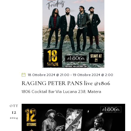
18 Ottobre 2024 @ 21:00
-
19 Ottobre 2024 @ 2:00
RAGING PETER PANS live @1806
1806 Cocktail Bar
Via Lucana 238, Matera
OTT
12
2024