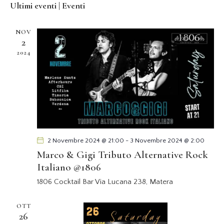
e
c
Ultimi eventi | Eventi
t
n
l
n
a
a
t
e
t
NOV
o
z
i
2
V
i
R
2024
i
o
i
s
n
c
t
a
e
e
l
r
N
a
c
a
d
a
v
a
i
2 Novembre 2024 @ 21:00
-
3 Novembre 2024 @ 2:00
e
t
Marco & Gigi Tributo Alternative Rock
g
a
v
a
Italiano @1806
.
i
z
s
1806 Cocktail Bar
Via Lucana 238, Matera
i
t
o
OTT
e
n
26
N