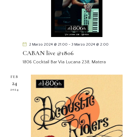
2 Marzo 2024 @ 21:00
-
3 Marzo 2024 @ 2:00
CABAN live @1806
1806 Cocktail Bar
Via Lucana 238, Matera
FEB
24
2024