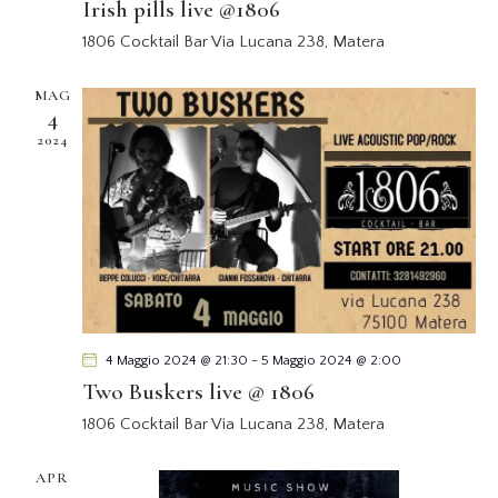
Irish pills live @1806
1806 Cocktail Bar
Via Lucana 238, Matera
MAG
4
2024
4 Maggio 2024 @ 21:30
-
5 Maggio 2024 @ 2:00
Two Buskers live @ 1806
1806 Cocktail Bar
Via Lucana 238, Matera
APR