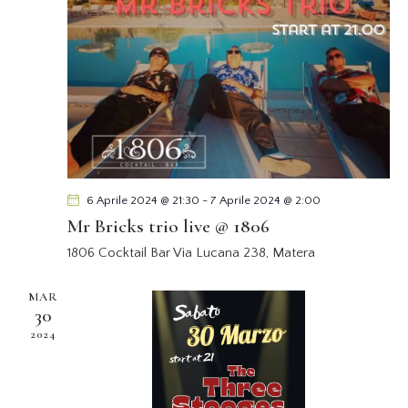
6 Aprile 2024 @ 21:30
-
7 Aprile 2024 @ 2:00
Mr Bricks trio live @ 1806
1806 Cocktail Bar
Via Lucana 238, Matera
MAR
30
2024