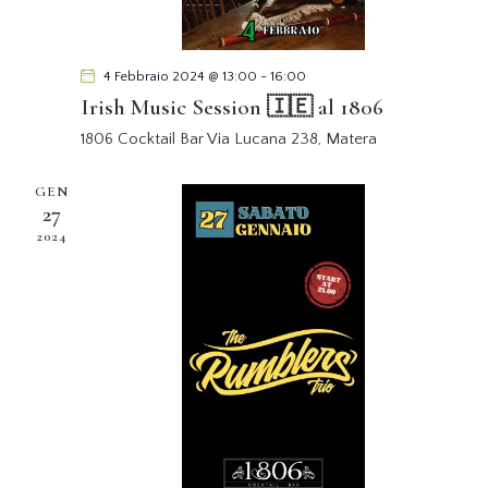
4 Febbraio 2024 @ 13:00
-
16:00
Irish Music Session 🇮🇪 al 1806
1806 Cocktail Bar
Via Lucana 238, Matera
GEN
27
2024