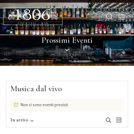
Prossimi Eventi
Musica dal vivo
Non ci sono eventi previsti.
E
E
In arrivo
C
L
v
e
v
S
i
r
e
s
e