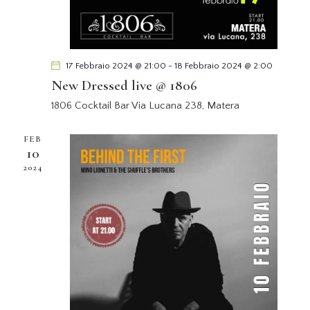
17 Febbraio 2024 @ 21:00
-
18 Febbraio 2024 @ 2:00
New Dressed live @ 1806
1806 Cocktail Bar
Via Lucana 238, Matera
FEB
10
2024