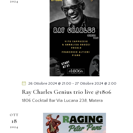
e
2024
a
v
i
g
a
z
i
o
n
e
26 Ottobre 2024 @ 21:00
-
27 Ottobre 2024 @ 2:00
Ray Charles Genius trio live @1806
1806 Cocktail Bar
Via Lucana 238, Matera
OTT
18
2024