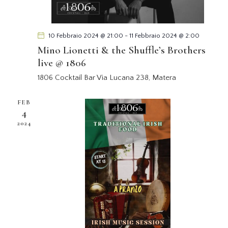
10 Febbraio 2024 @ 21:00
-
11 Febbraio 2024 @ 2:00
Mino Lionetti & the Shuffle’s Brothers
live @ 1806
1806 Cocktail Bar
Via Lucana 238, Matera
FEB
4
2024