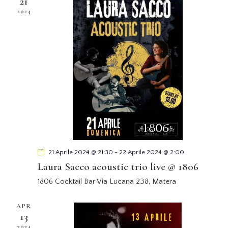
21
2024
21 Aprile 2024 @ 21:30
-
22 Aprile 2024 @ 2:00
Laura Sacco acoustic trio live @ 1806
1806 Cocktail Bar
Via Lucana 238, Matera
APR
13
2024