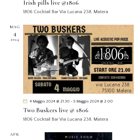
Irish pills live @1806
1806 Cocktail Bar
Via Lucana 238, Matera
MAG
4
2024
4 Maggio 2024 @ 21:30
-
5 Maggio 2024 @ 2:00
Two Buskers live @ 1806
1806 Cocktail Bar
Via Lucana 238, Matera
APR