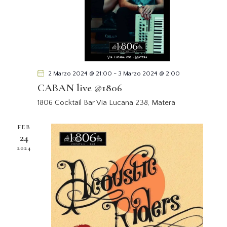
2 Marzo 2024 @ 21:00
-
3 Marzo 2024 @ 2:00
CABAN live @1806
1806 Cocktail Bar
Via Lucana 238, Matera
FEB
24
2024