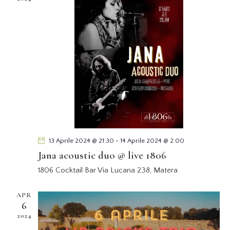
13 Aprile 2024 @ 21:30
-
14 Aprile 2024 @ 2:00
Jana acoustic duo @ live 1806
1806 Cocktail Bar
Via Lucana 238, Matera
APR
6
2024