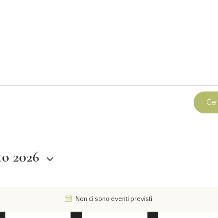
Cer
o 2026
Non ci sono eventi previsti.
N
M
G
V
o